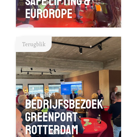
Safe Lifting &
EuroRope
Terugblik
16 april 2024
Bedrijfsbezoek
Greenport
Rotterdam