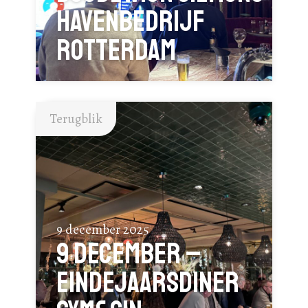
Havenbedrijf
Rotterdam
Terugblik
9 december 2025
9 december –
eindejaarsdiner