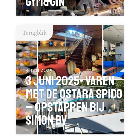
Gym&Gin
Terugblik
3 juni 2025
3 juni 2025- Varen
met de Ostara Spido
– opstappen bij
Simon BV