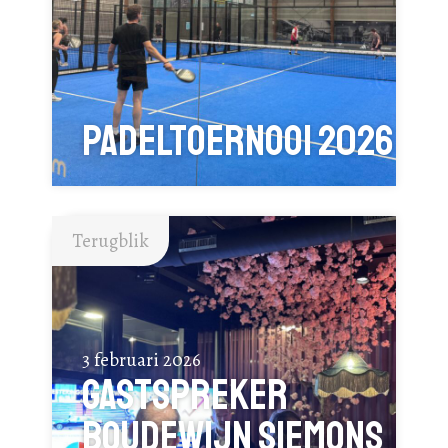
Padeltoernooi 2026
Terugblik
3 februari 2026
Gastspreker
Boudewijn Siemons