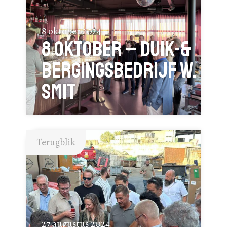
8 oktober 2024
8 oktober – Duik-&
Bergingsbedrijf W.
SMIT
Terugblik
27 augustus 2024