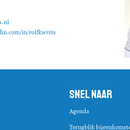
.nl
din.com/in/rolfkievits
Snel naar
Agenda
Terugblik bijeenkomst