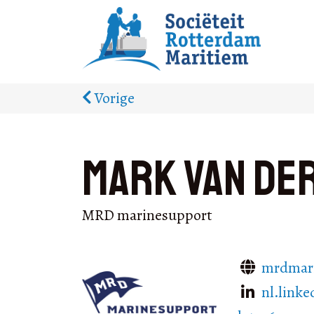
Vorige
Mark van de
MRD marinesupport
mrdmari
nl.link