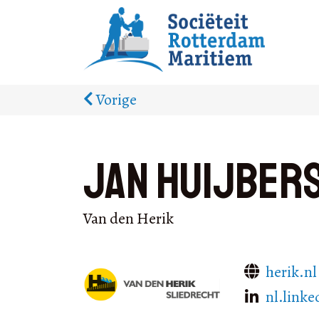
Vorige
Jan Huijber
Van den Herik
herik.nl
nl.linke